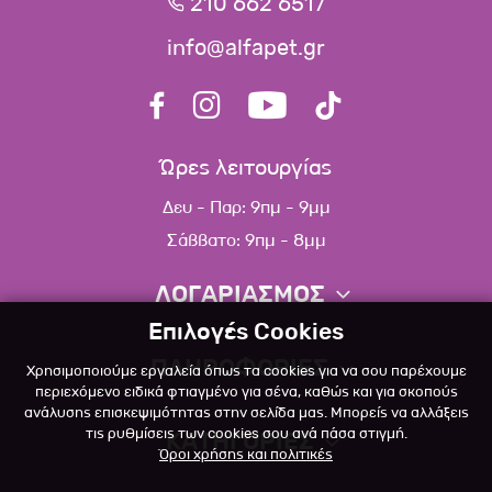
210 662 6517
info@alfapet.gr
Ώρες λειτουργίας
Δευ - Παρ: 9πμ - 9μμ
Σάββατο: 9πμ - 8μμ
ΛΟΓΑΡΙΑΣΜΟΣ
Επιλογές Cookies
Πληροφορίες λογαριασμού
ΠΛΗΡΟΦΟΡΙΕΣ
Χρησιμοποιούμε εργαλεία όπως τα cookies για να σου παρέχουμε
Λίστα αγαπημένων
περιεχόμενο ειδικά φτιαγμένο για σένα, καθώς και για σκοπούς
ανάλυσης επισκεψιμότητας στην σελίδα μας. Μπορείς να αλλάξεις
Σχετικά
Πολιτική επιστροφών
τις ρυθμίσεις των cookies σου ανά πάσα στιγμή.
ΚΑΤΗΓΟΡΙΕΣ
Όροι χρήσης και πολιτικές
Επικοινωνία