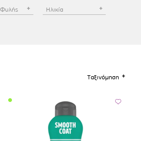
Σκύλου
Γάτας
Ταυτότητες Γάτας
 Φυλής
Ηλικία
Αλυσίδες-Φίμωτρα Σκύλου
Οδηγοί Γάτας
Παιχνίδια Σκύλου
ου
Ρουχαλάκια Σκύλου
Ταυτότητες Σκύλου
Κουδουνάκια Σκύλου
Εκπαίδευση Σκύλου
Ταξινόμηση
άτας
υ
κύλου
λου