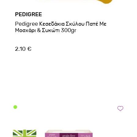
PEDIGREE
Pedigree Κεσεδάκια Σκύλου Πατέ Με
Μοσχάρι & Συκώτι 300gr
2.10 €