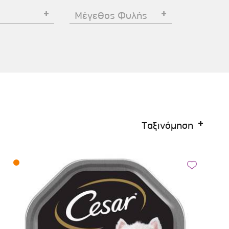
Σκύλου
Γάτας
Ταυτότητες Γάτας
Μέγεθος Φυλής
Αλυσίδες-Φίμωτρα Σκύλου
Οδηγοί Γάτας
Παιχνίδια Σκύλου
ου
Ρουχαλάκια Σκύλου
Ταυτότητες Σκύλου
Κουδουνάκια Σκύλου
Εκπαίδευση Σκύλου
Ταξινόμηση
άτας
υ
κύλου
λου