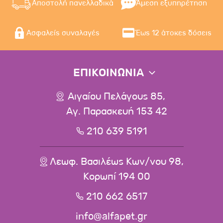
Αποστολή πανελλαδικά
Άμεση εξυπηρέτηση
Ασφαλείς συναλαγές
Έως 12 άτοκες δόσεις
ΕΠΙΚΟΙΝΩΝΙΑ
Αιγαίου Πελάγους 85,
Αγ. Παρασκευή 153 42
210 639 5191
Λεωφ. Βασιλέως Κων/νου 98,
Κορωπί 194 00
210 662 6517
info@alfapet.gr