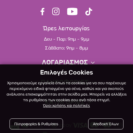
Ώρες λειτουργίας
Δευ - Παρ: 9πμ - 9μμ
Σάββατο: 9πμ - 8μμ
ΛΟΓΑΡΙΑΣΜΟΣ
Επιλογές Cookies
Πληροφορίες λογαριασμού
ΠΛΗΡΟΦΟΡΙΕΣ
Χρησιμοποιούμε εργαλεία όπως τα cookies για να σου παρέχουμε
Λίστα αγαπημένων
περιεχόμενο ειδικά φτιαγμένο για σένα, καθώς και για σκοπούς
ανάλυσης επισκεψιμότητας στην σελίδα μας. Μπορείς να αλλάξεις
Σχετικά
Πολιτική επιστροφών
τις ρυθμίσεις των cookies σου ανά πάσα στιγμή.
ΚΑΤΗΓΟΡΙΕΣ
Όροι χρήσης και πολιτικές
Επικοινωνία
Σκύλος
Blog
Πληροφορίες & Ρυθμίσεις
Αποδοχή Όλων
Γάτα
Όροι Χρήσης