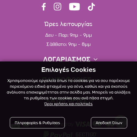
Ώρες λειτουργίας
Δευ - Παρ: 9πμ - 9μμ
Σάββατο: 9πμ - 8μμ
ΛΟΓΑΡΙΑΣΜΟΣ
Επιλογές Cookies
Πληροφορίες λογαριασμού
ΠΛΗΡΟΦΟΡΙΕΣ
Χρησιμοποιούμε εργαλεία όπως τα cookies για να σου παρέχουμε
Λίστα αγαπημένων
περιεχόμενο ειδικά φτιαγμένο για σένα, καθώς και για σκοπούς
ανάλυσης επισκεψιμότητας στην σελίδα μας. Μπορείς να αλλάξεις
Σχετικά
Πολιτική επιστροφών
τις ρυθμίσεις των cookies σου ανά πάσα στιγμή.
ΚΑΤΗΓΟΡΙΕΣ
Όροι χρήσης και πολιτικές
Επικοινωνία
Σκύλος
Blog
Πληροφορίες & Ρυθμίσεις
Αποδοχή Όλων
Γάτα
Όροι Χρήσης