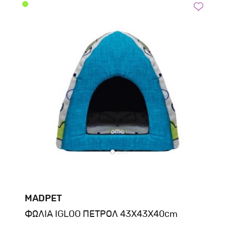
MADPET
ΦΩΛΙΑ IGLOO ΠΕΤΡΟΛ 43Χ43Χ40cm