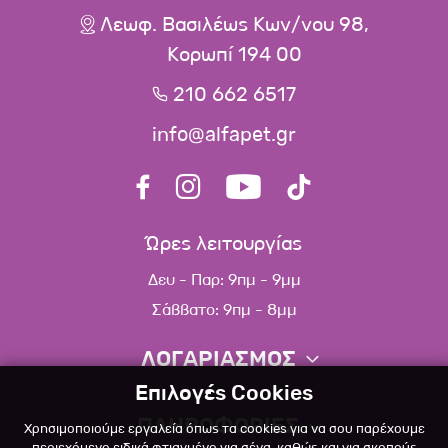
Λεωφ. Βασιλέως Κων/νου 98,
Κορωπί 194 00
210 662 6517
info@alfapet.gr
Ώρες λειτουργίας
Δευ - Παρ: 9πμ - 9μμ
Σάββατο: 9πμ - 8μμ
ΛΟΓΑΡΙΑΣΜΟΣ
Επιλογές Cookies
Πληροφορίες λογαριασμού
ΠΛΗΡΟΦΟΡΙΕΣ
Χρησιμοποιούμε εργαλεία όπως τα cookies για να σου παρέχουμε
Λίστα αγαπημένων
περιεχόμενο ειδικά φτιαγμένο για σένα, καθώς και για σκοπούς