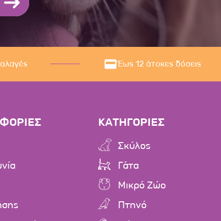
ναλαγές
Έως 12 άτοκες δόσεις
ΦΟΡΙΕΣ
ΚΑΤΗΓΟΡΙΕΣ
Σκύλος
ωνία
Γάτα
Μικρό Ζώο
ήσης
Πτηνό