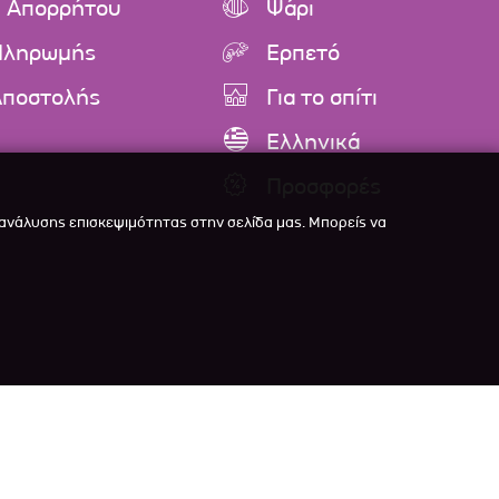
ή Απορρήτου
Ψάρι
Πληρωμής
Ερπετό
Αποστολής
Για το σπίτι
Ελληνικά
Προσφορές
 ανάλυσης επισκεψιμότητας στην σελίδα μας. Μπορείς να

veloped with