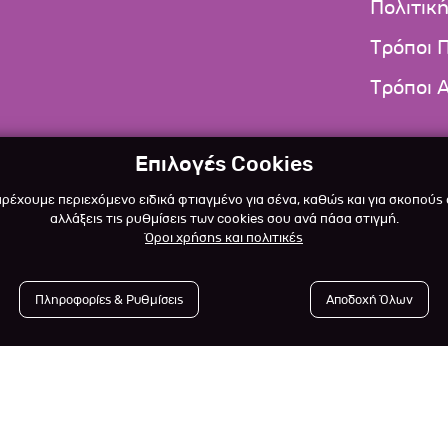
Πολιτικ
Τρόποι 
Τρόποι 
Επιλογές Cookies
αρέχουμε περιεχόμενο ειδικά φτιαγμένο για σένα, καθώς και για σκοπούς
αλλάξεις τις ρυθμίσεις των cookies σου ανά πάσα στιγμή.
Όροι χρήσης και πολιτικές
Πληροφορίες & Ρυθμίσεις
Αποδοχή Όλων
 2023
-2026 Αlfapet.gr |
All rights reserved.
Powered by
De
