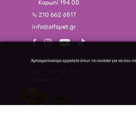
Κορωπί 194 00
210 662 6517
info@alfapet.gr
Ώρες λειτουργίας
Χρησιμοποιούμε εργαλεία όπως τα cookies για να σου π
Δευ - Παρ: 9πμ - 9μμ
Σάββατο: 9πμ - 8μμ
Copyright ©