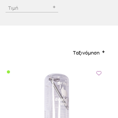
Σκύλου
Γάτας
Ταυτότητες Γάτας
Τιμή
Αλυσίδες-Φίμωτρα Σκύλου
Οδηγοί Γάτας
Παιχνίδια Σκύλου
ου
Ρουχαλάκια Σκύλου
Ταυτότητες Σκύλου
Κουδουνάκια Σκύλου
Ταξινόμηση
Εκπαίδευση Σκύλου
άτας
υ
κύλου
λου