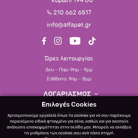
Κορωπί 194 00
210 662 6517
info@alfapet.gr
Ώρες λειτουργίας
Δευ - Παρ: 9πμ - 9μμ
Σάββατο: 9πμ - 8μμ
ΛΟΓΑΡΙΑΣΜΟΣ
Επιλογές Cookies
Πληροφορίες λογαριασμού
ΠΛΗΡΟΦΟΡΙΕΣ
Χρησιμοποιούμε εργαλεία όπως τα cookies για να σου παρέχουμε
Λίστα αγαπημένων
περιεχόμενο ειδικά φτιαγμένο για σένα, καθώς και για σκοπούς
ανάλυσης επισκεψιμότητας στην σελίδα μας. Μπορείς να αλλάξεις
Σχετικά
Πολιτική επιστροφών
τις ρυθμίσεις των cookies σου ανά πάσα στιγμή.
ΚΑΤΗΓΟΡΙΕΣ