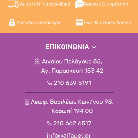
Αποστολή πανελλαδικά
Άμεση εξυπηρέτηση
Ασφαλείς συναλαγές
Έως 12 άτοκες δόσεις
ΕΠΙΚΟΙΝΩΝΙΑ
Αιγαίου Πελάγους 85,
Αγ. Παρασκευή 153 42
210 639 5191
Λεωφ. Βασιλέως Κων/νου 98,
Κορωπί 194 00
210 662 6517
info@alfapet.gr