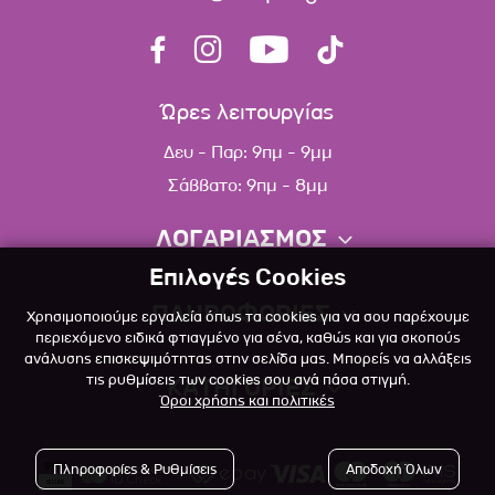
Ώρες λειτουργίας
Δευ - Παρ: 9πμ - 9μμ
Σάββατο: 9πμ - 8μμ
ΛΟΓΑΡΙΑΣΜΟΣ
Επιλογές Cookies
Πληροφορίες λογαριασμού
ΠΛΗΡΟΦΟΡΙΕΣ
Χρησιμοποιούμε εργαλεία όπως τα cookies για να σου παρέχουμε
Λίστα αγαπημένων
περιεχόμενο ειδικά φτιαγμένο για σένα, καθώς και για σκοπούς
ανάλυσης επισκεψιμότητας στην σελίδα μας. Μπορείς να αλλάξεις
Σχετικά
Πολιτική επιστροφών
τις ρυθμίσεις των cookies σου ανά πάσα στιγμή.
ΚΑΤΗΓΟΡΙΕΣ
Όροι χρήσης και πολιτικές
Επικοινωνία
Σκύλος
Blog
Πληροφορίες & Ρυθμίσεις
Αποδοχή Όλων
Γάτα