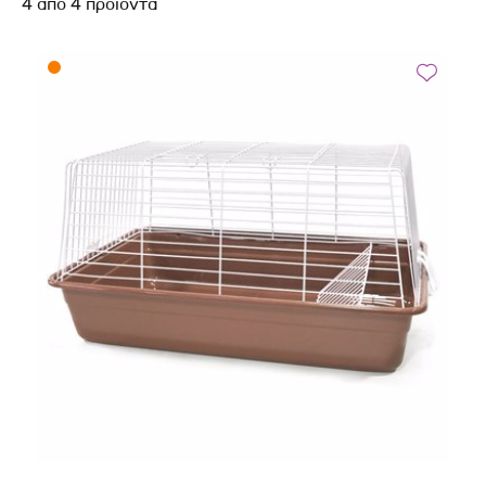
4
από
4
προϊόντα