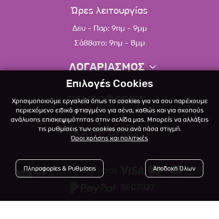
Ώρες λειτουργίας
Δευ - Παρ: 9πμ - 9μμ
Σάββατο: 9πμ - 8μμ
ΛΟΓΑΡΙΑΣΜΟΣ
Επιλογές Cookies
Πληροφορίες λογαριασμού
ΠΛΗΡΟΦΟΡΙΕΣ
Χρησιμοποιούμε εργαλεία όπως τα cookies για να σου παρέχουμε
Λίστα αγαπημένων
περιεχόμενο ειδικά φτιαγμένο για σένα, καθώς και για σκοπούς
ανάλυσης επισκεψιμότητας στην σελίδα μας. Μπορείς να αλλάξεις
Σχετικά
Πολιτική επιστροφών
τις ρυθμίσεις των cookies σου ανά πάσα στιγμή.
ΚΑΤΗΓΟΡΙΕΣ
Όροι χρήσης και πολιτικές
Επικοινωνία
Σκύλος
Blog
Πληροφορίες & Ρυθμίσεις
Αποδοχή Όλων
Γάτα
Όροι Χρήσης
Μικρό Ζώο
Πολιτική Απορρήτου
Πτηνό
Copyright © 2023
-2026 Αlfapet.gr |