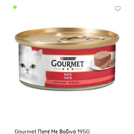
Gourmet Πατέ Με Βοδινό 195G