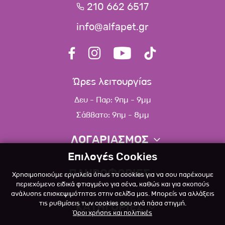
210 662 6517
info@alfapet.gr
Ώρες λειτουργίας
Δευ - Παρ: 9πμ - 9μμ
Σάββατο: 9πμ - 8μμ
ΛΟΓΑΡΙΑΣΜΟΣ
Επιλογές Cookies
Πληροφορίες λογαριασμού
ΠΛΗΡΟΦΟΡΙΕΣ
Χρησιμοποιούμε εργαλεία όπως τα cookies για να σου παρέχουμε
Λίστα αγαπημένων
περιεχόμενο ειδικά φτιαγμένο για σένα, καθώς και για σκοπούς
ανάλυσης επισκεψιμότητας στην σελίδα μας. Μπορείς να αλλάξεις
Σχετικά
Πολιτική επιστροφών
τις ρυθμίσεις των cookies σου ανά πάσα στιγμή.
ΚΑΤΗΓΟΡΙΕΣ
Όροι χρήσης και πολιτικές
Επικοινωνία