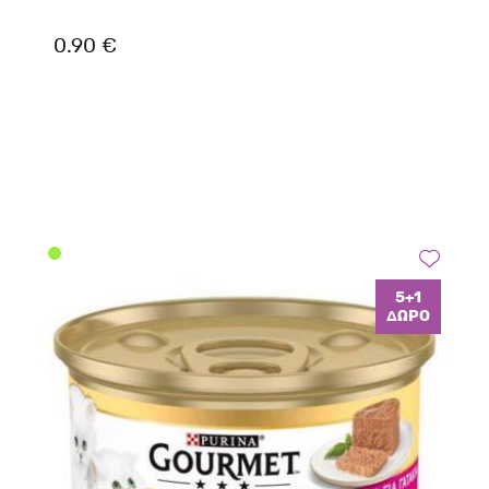
0.90 €
5+1
ΔΩΡΟ