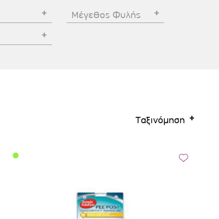
Σκύλου
Γάτας
Ταυτότητες Γάτας
Μέγεθος Φυλής
Αλυσίδες-Φίμωτρα Σκύλου
Οδηγοί Γάτας
Παιχνίδια Σκύλου
ου
Ρουχαλάκια Σκύλου
Ταυτότητες Σκύλου
Κουδουνάκια Σκύλου
Εκπαίδευση Σκύλου
Ταξινόμηση
άτας
υ
κύλου
λου