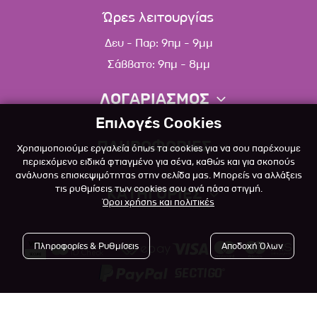
Ώρες λειτουργίας
Δευ - Παρ: 9πμ - 9μμ
Σάββατο: 9πμ - 8μμ
ΛΟΓΑΡΙΑΣΜΟΣ
Επιλογές Cookies
Πληροφορίες λογαριασμού
ΠΛΗΡΟΦΟΡΙΕΣ
Χρησιμοποιούμε εργαλεία όπως τα cookies για να σου παρέχουμε
Λίστα αγαπημένων
περιεχόμενο ειδικά φτιαγμένο για σένα, καθώς και για σκοπούς
ανάλυσης επισκεψιμότητας στην σελίδα μας. Μπορείς να αλλάξεις
Σχετικά
Πολιτική επιστροφών
τις ρυθμίσεις των cookies σου ανά πάσα στιγμή.
ΚΑΤΗΓΟΡΙΕΣ
Όροι χρήσης και πολιτικές
Επικοινωνία
Σκύλος
Blog
Πληροφορίες & Ρυθμίσεις
Αποδοχή Όλων
Γάτα
Όροι Χρήσης
Μικρό Ζώο
Πολιτική Απορρήτου
Πτηνό
Copyright © 2023
-2026 Αlfapet.gr |