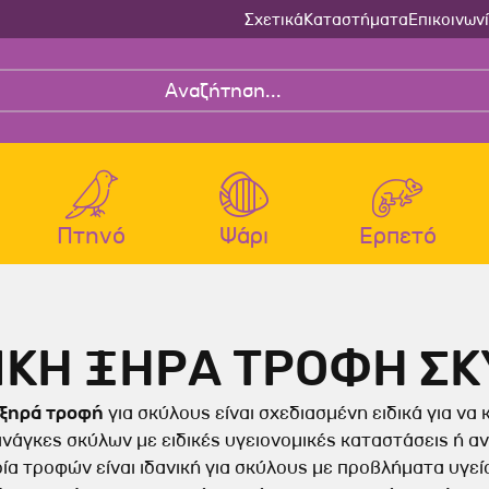
Σχετικά
Καταστήματα
Επικοινων
Πτηνό
Ψάρι
Ερπετό
 Σκύλου
τας
Ψαριού
Μεταφορά - Διαμονή Σκύ
Μεταφορά - Διαμονή Γάτα
Υγιεινή Ψαριού
ΙΚΗ ΞΗΡΑ ΤΡΟΦΗ Σ
κπαίδευσης -
λτρα-Θερμοστάτες
Κρεββατάκια-Μαξιλάρες Σκύ
Τσάντες Μεταφοράς Γάτας
ης Σκύλου
Τουαλέτες - Φτυαράκια Γάτας
Τσάντες Μεταφοράς Σκύλου
Κλουβιά Μεταφοράς Γάτας
 ξηρά τροφή
για σκύλους είναι σχεδιασμένη ειδικά για να 
χουδιές Απασχόλησης -
Διακοσμητικά Ενυδρείου
 Καθαρισμού Γάτας
Κλουβιά Μεταφοράς Σκύλου
Σπιτάκια Γάτας
νάγκες σκύλων με ειδικές υγειονομικές καταστάσεις ή α
 Σκύλου
ία τροφών είναι ιδανική για σκύλους με προβλήματα υγεί
ιεινής-Φίλτρα Γάτας
Σπιτάκια Σκύλου
Πατάκια-Κουβέρτες Γάτας