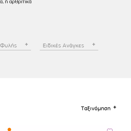
, ή αρθριτικά
Σκύλου
Γάτας
Ταυτότητες Γάτας
Αλυσίδες-Φίμωτρα Σκύλου
Οδηγοί Γάτας
Παιχνίδια Σκύλου
ου
Ρουχαλάκια Σκύλου
Ταυτότητες Σκύλου
 Φυλής
Ειδικές Ανάγκες
Κουδουνάκια Σκύλου
Εκπαίδευση Σκύλου
άτας
υ
κύλου
Ταξινόμηση
λου