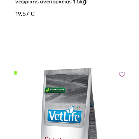
νεφρικής ανεπάρκειας 1,5kgr
19.57 €