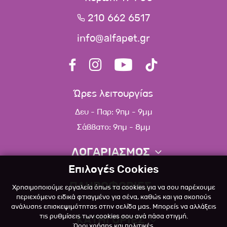
210 662 6517
info@alfapet.gr
Ώρες λειτουργίας
Δευ - Παρ: 9πμ - 9μμ
Σάββατο: 9πμ - 8μμ
ΛΟΓΑΡΙΑΣΜΟΣ
Επιλογές Cookies
Πληροφορίες λογαριασμού
ΠΛΗΡΟΦΟΡΙΕΣ
Χρησιμοποιούμε εργαλεία όπως τα cookies για να σου παρέχουμε
Λίστα αγαπημένων
περιεχόμενο ειδικά φτιαγμένο για σένα, καθώς και για σκοπούς
ανάλυσης επισκεψιμότητας στην σελίδα μας. Μπορείς να αλλάξεις
Σχετικά
Πολιτική επιστροφών
τις ρυθμίσεις των cookies σου ανά πάσα στιγμή.
ΚΑΤΗΓΟΡΙΕΣ
Όροι χρήσης και πολιτικές