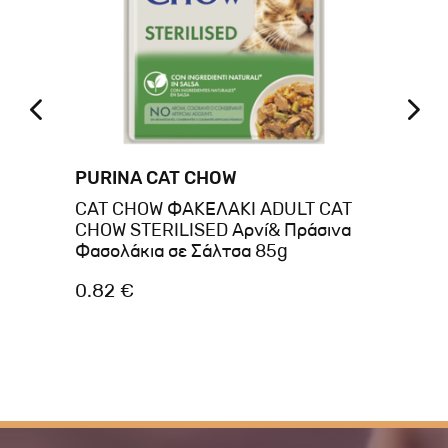
PURINA CAT CHOW
BR
CAT CHOW ΦΑΚΕΛΑΚΙ ADULT CAT
Br
CHOW STERILISED Αρνί& Πράσινα
Sa
Φασολάκια σε Σάλτσα 85g
0.82 €
1.