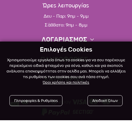
Ώρες λειτουργίας
Δευ - Παρ: 9πμ - 9μμ
Σάββατο: 9πμ - 8μμ
ΛΟΓΑΡΙΑΣΜΟΣ
Επιλογές Cookies
Πληροφορίες λογαριασμού
ΠΛΗΡΟΦΟΡΙΕΣ
Χρησιμοποιούμε εργαλεία όπως τα cookies για να σου παρέχουμε
Λίστα αγαπημένων
περιεχόμενο ειδικά φτιαγμένο για σένα, καθώς και για σκοπούς
ανάλυσης επισκεψιμότητας στην σελίδα μας. Μπορείς να αλλάξεις
Σχετικά
Πολιτική επιστροφών
τις ρυθμίσεις των cookies σου ανά πάσα στιγμή.
ΚΑΤΗΓΟΡΙΕΣ
Όροι χρήσης και πολιτικές
Επικοινωνία
Σκύλος
Blog
Πληροφορίες & Ρυθμίσεις
Αποδοχή Όλων
Γάτα
Όροι Χρήσης
Μικρό Ζώο
Πολιτική Απορρήτου
Πτηνό
Copyright © 2023
-2026 Αlfapet.gr |