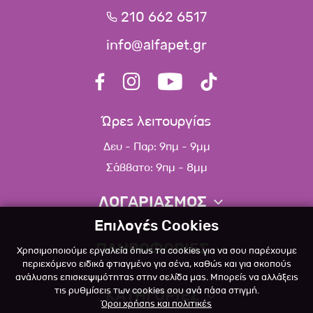
210 662 6517
info@alfapet.gr
Ώρες λειτουργίας
Δευ - Παρ: 9πμ - 9μμ
Σάββατο: 9πμ - 8μμ
ΛΟΓΑΡΙΑΣΜΟΣ
Επιλογές Cookies
Πληροφορίες λογαριασμού
ΠΛΗΡΟΦΟΡΙΕΣ
Χρησιμοποιούμε εργαλεία όπως τα cookies για να σου παρέχουμε
Λίστα αγαπημένων
περιεχόμενο ειδικά φτιαγμένο για σένα, καθώς και για σκοπούς
ανάλυσης επισκεψιμότητας στην σελίδα μας. Μπορείς να αλλάξεις
Σχετικά
Πολιτική επιστροφών
τις ρυθμίσεις των cookies σου ανά πάσα στιγμή.
ΚΑΤΗΓΟΡΙΕΣ
Όροι χρήσης και πολιτικές
Επικοινωνία