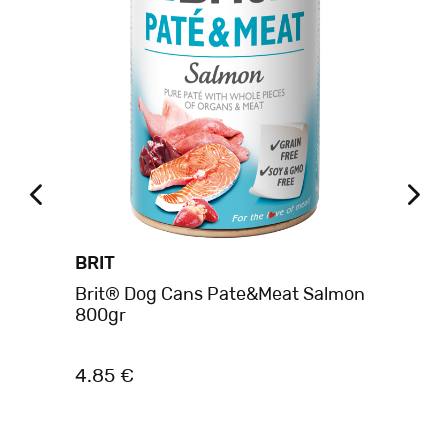
BRIT
BR
Brit® Dog Cans Pate&Meat Salmon
Br
800gr
40
4.85 €
2.