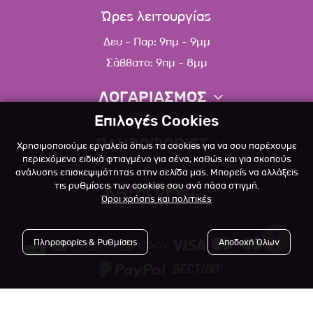
Ώρες λειτουργίας
Δευ - Παρ: 9πμ - 9μμ
Σάββατο: 9πμ - 8μμ
ΛΟΓΑΡΙΑΣΜΟΣ
Επιλογές Cookies
Πληροφορίες λογαριασμού
ΠΛΗΡΟΦΟΡΙΕΣ
Χρησιμοποιούμε εργαλεία όπως τα cookies για να σου παρέχουμε
Λίστα αγαπημένων
περιεχόμενο ειδικά φτιαγμένο για σένα, καθώς και για σκοπούς
ανάλυσης επισκεψιμότητας στην σελίδα μας. Μπορείς να αλλάξεις
Σχετικά
Πολιτική επιστροφών
τις ρυθμίσεις των cookies σου ανά πάσα στιγμή.
ΚΑΤΗΓΟΡΙΕΣ
Όροι χρήσης και πολιτικές
Επικοινωνία
Σκύλος
Blog
Πληροφορίες & Ρυθμίσεις
Αποδοχή Όλων
Γάτα
Όροι Χρήσης
Μικρό Ζώο
Πολιτική Απορρήτου
Πτηνό
Copyright © 2023
-2026 Αlfapet.gr |