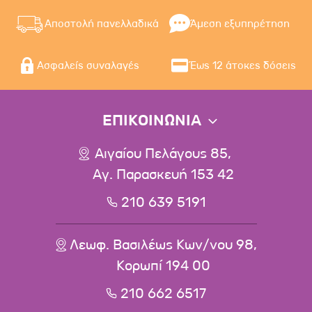
Αποστολή πανελλαδικά
Άμεση εξυπηρέτηση
Ασφαλείς συναλαγές
Έως 12 άτοκες δόσεις
ΕΠΙΚΟΙΝΩΝΙΑ
Αιγαίου Πελάγους 85,
Αγ. Παρασκευή 153 42
210 639 5191
Λεωφ. Βασιλέως Κων/νου 98,
Κορωπί 194 00
210 662 6517