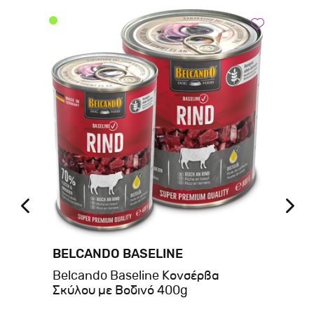
BELCANDO BASELINE
BE
Belcando Baseline Κονσέρβα
Be
Σκύλου με Βοδινό 400g
Σκ