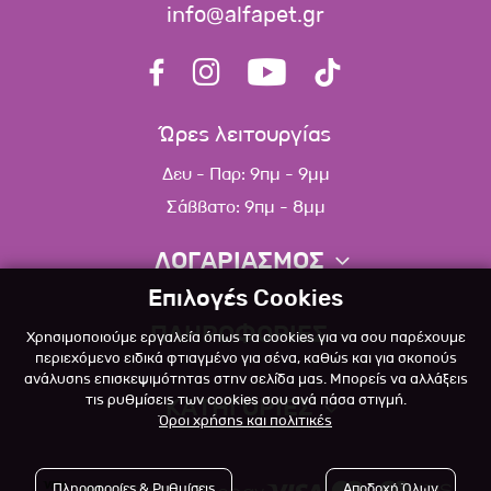
info@alfapet.gr
Ώρες λειτουργίας
Δευ - Παρ: 9πμ - 9μμ
Σάββατο: 9πμ - 8μμ
ΛΟΓΑΡΙΑΣΜΟΣ
Επιλογές Cookies
Πληροφορίες λογαριασμού
ΠΛΗΡΟΦΟΡΙΕΣ
Χρησιμοποιούμε εργαλεία όπως τα cookies για να σου παρέχουμε
Λίστα αγαπημένων
περιεχόμενο ειδικά φτιαγμένο για σένα, καθώς και για σκοπούς
ανάλυσης επισκεψιμότητας στην σελίδα μας. Μπορείς να αλλάξεις
Σχετικά
Πολιτική επιστροφών
τις ρυθμίσεις των cookies σου ανά πάσα στιγμή.
ΚΑΤΗΓΟΡΙΕΣ
Όροι χρήσης και πολιτικές
Επικοινωνία
Σκύλος
Blog
Πληροφορίες & Ρυθμίσεις
Αποδοχή Όλων