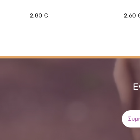
2.80 €
2.60 
Ε