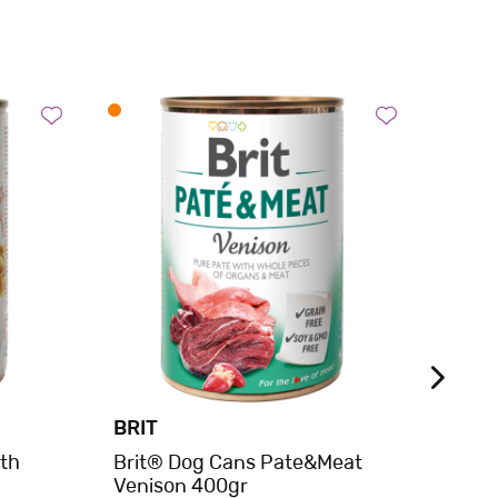
BRIT
BEL
ith
Brit® Dog Cans Pate&Meat
Belca
Venison 400gr
Selec