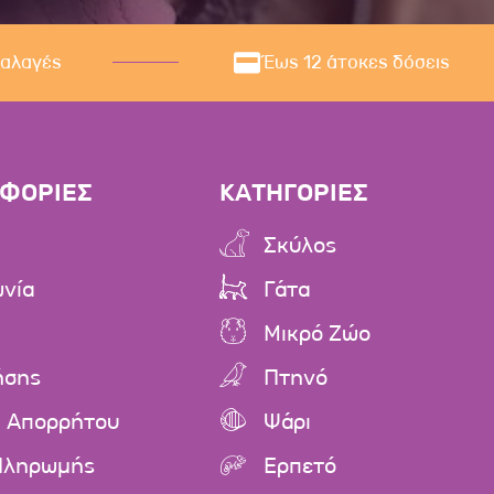
ναλαγές
Έως 12 άτοκες δόσεις
ΦΟΡΙΕΣ
ΚΑΤΗΓΟΡΙΕΣ
Σκύλος
ωνία
Γάτα
Μικρό Ζώο
ήσης
Πτηνό
ή Απορρήτου
Ψάρι
Πληρωμής
Ερπετό