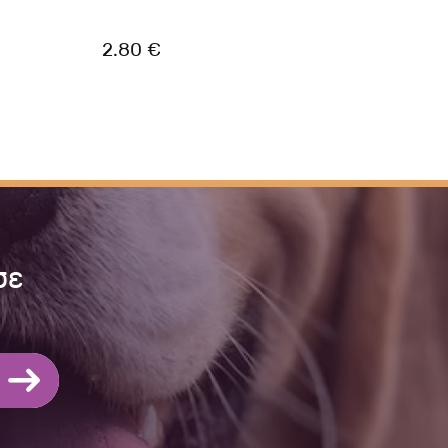
2.80 €
2.80
σε