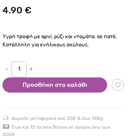
Σκύλου
Γάτας
Ταυτότητες Γάτας
4.90 €
Αλυσίδες-Φίμωτρα Σκύλου
Οδηγοί Γάτας
Παιχνίδια Σκύλου
ου
Ρουχαλάκια Σκύλου
Υγρή τροφή με αρνί, ρύζι και ντομάτα, σε πατέ.
Ταυτότητες Σκύλου
Κατάλληλη για ενήλικους σκύλους.
Κουδουνάκια Σκύλου
Εκπαίδευση Σκύλου
1
άτας
Προσθήκη στο καλάθι
υ
κύλου
λου
Δωρεάν μεταφορικά από 35€ & έως 30kg
Έως και 12 άτοκες δόσεις σε αγορές άνω των
300€