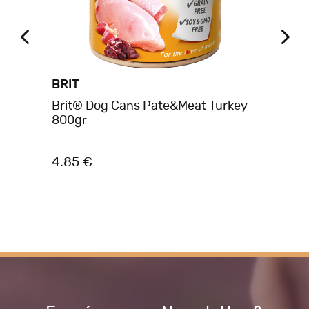
BRIT
BE
Brit® Dog Cans Pate&Meat Turkey
Be
800gr
Αρ
4.85 €
1.