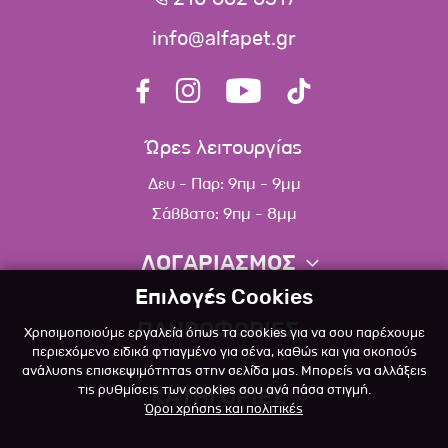
info@alfapet.gr
Ώρες λειτουργίας
Δευ - Παρ: 9πμ - 9μμ
Σάββατο: 9πμ - 8μμ
ΛΟΓΑΡΙΑΣΜΟΣ
Επιλογές Cookies
Πληροφορίες λογαριασμού
ΠΛΗΡΟΦΟΡΙΕΣ
Χρησιμοποιούμε εργαλεία όπως τα cookies για να σου παρέχουμε
Λίστα αγαπημένων
περιεχόμενο ειδικά φτιαγμένο για σένα, καθώς και για σκοπούς
ανάλυσης επισκεψιμότητας στην σελίδα μας. Μπορείς να αλλάξεις
Σχετικά
Πολιτική επιστροφών
τις ρυθμίσεις των cookies σου ανά πάσα στιγμή.
ΚΑΤΗΓΟΡΙΕΣ
Όροι χρήσης και πολιτικές
Επικοινωνία
Σκύλος