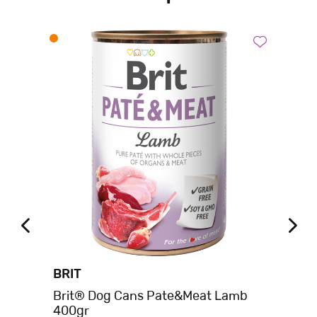
BRIT
BE
ή
Brit® Dog Cans Pate&Meat Lamb
Be
400gr
Σκ