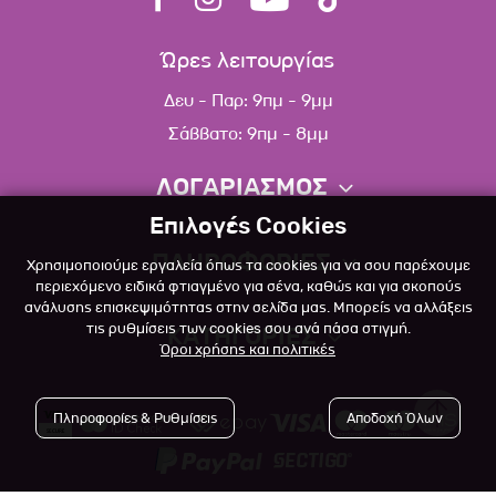
Ώρες λειτουργίας
Δευ - Παρ: 9πμ - 9μμ
Σάββατο: 9πμ - 8μμ
ΛΟΓΑΡΙΑΣΜΟΣ
Επιλογές Cookies
Πληροφορίες λογαριασμού
ΠΛΗΡΟΦΟΡΙΕΣ
Χρησιμοποιούμε εργαλεία όπως τα cookies για να σου παρέχουμε
Λίστα αγαπημένων
περιεχόμενο ειδικά φτιαγμένο για σένα, καθώς και για σκοπούς
ανάλυσης επισκεψιμότητας στην σελίδα μας. Μπορείς να αλλάξεις
Σχετικά
Πολιτική επιστροφών
τις ρυθμίσεις των cookies σου ανά πάσα στιγμή.
ΚΑΤΗΓΟΡΙΕΣ
Όροι χρήσης και πολιτικές
Επικοινωνία
Σκύλος
Blog
Πληροφορίες & Ρυθμίσεις
Αποδοχή Όλων
Γάτα
Όροι Χρήσης
Μικρό Ζώο
Πολιτική Απορρήτου