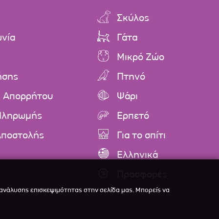
Σκύλος
ωνία
Γάτα
Μικρό Ζώο
ήσης
Πτηνό
ή Απορρήτου
Ψάρι
Πληρωμής
Ερπετό
Αποστολής
Για το σπίτι
Ελληνικά
Προσφορές
 ανάλυσης επισκεψιμότητας στην σελίδα μας. Μπορείς να