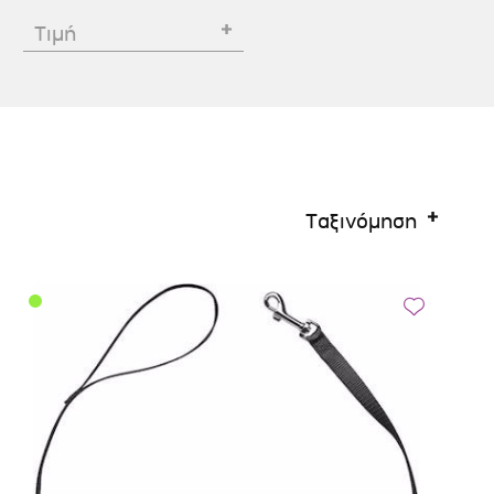
Σκύλου
Γάτας
Ταυτότητες Γάτας
Τιμή
Αλυσίδες-Φίμωτρα Σκύλου
Οδηγοί Γάτας
Παιχνίδια Σκύλου
ου
Ρουχαλάκια Σκύλου
Ταυτότητες Σκύλου
Κουδουνάκια Σκύλου
Ταξινόμηση
Εκπαίδευση Σκύλου
άτας
υ
κύλου
λου