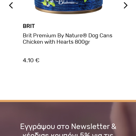
BRIT
BR
Brit Premium By Nature® Dog Cans
Br
Chicken with Hearts 800gr
80
4.10 €
4.
Εγγράψου στο Newsletter &
κέρδισε κουπόνι 5% για τις