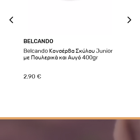
BELCANDO
A
ans
Belcando Κονσέρβα Σκύλου Junior
Am
με Πουλερικά και Αυγό 400gr
Τρ
Φα
2.90 €
1.